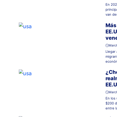
En 202
princi
van des
Más 
EE.U
ven
March
Llegar
migran
económ
¿Che
real
EE.U
March
En los
$200 d
entre la