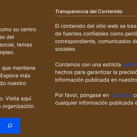
Transparencia del Contenido
El contenido del sitio web se bas
omo su centro
de fuentes confiables como perió
as del
correspondiente, comunicados de
social, temas
sociales.
empleo.
Contamos con una estricta
políti
o que mantiene
hechos para garantizar la precisió
 Explora más
información publicada en nuestro
do nuestro
Por favor, póngase en
contacto
co
o. Visita aquí
cualquier información publicada e
 organización.