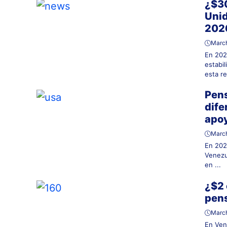
¿$30
Unid
202
March
En 202
estabi
esta re
Pens
dife
apoy
March
En 202
Venezu
en ...
¿$2 
pens
March
En Ven