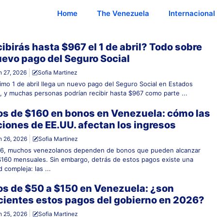
Home
The Venezuela
Internacional
ibirás hasta $967 el 1 de abril? Todo sobre
uevo pago del Seguro Social
 27, 2026
Sofia Martinez
ximo 1 de abril llega un nuevo pago del Seguro Social en Estados
, y muchas personas podrían recibir hasta $967 como parte ...
s de $160 en bonos en Venezuela: cómo las
iones de EE.UU. afectan los ingresos
 26, 2026
Sofia Martinez
6, muchos venezolanos dependen de bonos que pueden alcanzar
$160 mensuales. Sin embargo, detrás de estos pagos existe una
d compleja: las ...
s de $50 a $150 en Venezuela: ¿son
cientes estos pagos del gobierno en 2026?
 25, 2026
Sofia Martinez