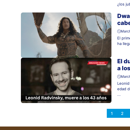
¿los ju
Dwa
cabe
March
El pri
ha lle
El d
a lo
March
Leonid 
edad d
...
1
2