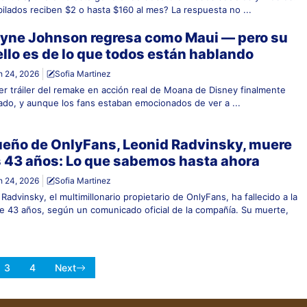
bilados reciben $2 o hasta $160 al mes? La respuesta no ...
yne Johnson regresa como Maui — pero su
llo es de lo que todos están hablando
 24, 2026
Sofia Martinez
mer tráiler del remake en acción real de Moana de Disney finalmente
gado, y aunque los fans estaban emocionados de ver a ...
ueño de OnlyFans, Leonid Radvinsky, muere
s 43 años: Lo que sabemos hasta ahora
 24, 2026
Sofia Martinez
Radvinsky, el multimillonario propietario de OnlyFans, ha fallecido a la
e 43 años, según un comunicado oficial de la compañía. Su muerte,
3
4
Next