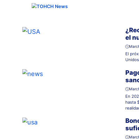
Skip
to
content
¿Rec
el n
March
El pró
Unidos
Pago
sanc
March
En 202
hasta 
realida
Bono
sufi
March