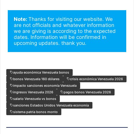
Note: 
Thanks for visiting our website. We 
are not officials and whatever information 
we are giving is according to the expected 
dates. Information will be confirmed in 
upcoming updates. thank you.
ayuda económica Venezuela bonos
bonos Venezuela 160 dólares
crisis económica Venezuela 2026
impacto sanciones economía Venezuela
ingresos Venezuela 2026
pagos bonos Venezuela 2026
salario Venezuela vs bonos
sanciones Estados Unidos Venezuela economía
sistema patria bonos monto